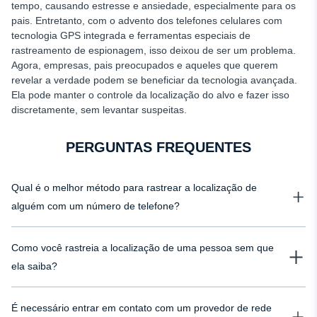
tempo, causando estresse e ansiedade, especialmente para os
pais. Entretanto, com o advento dos telefones celulares com
tecnologia GPS integrada e ferramentas especiais de
rastreamento de espionagem, isso deixou de ser um problema.
Agora, empresas, pais preocupados e aqueles que querem
revelar a verdade podem se beneficiar da tecnologia avançada.
Ela pode manter o controle da localização do alvo e fazer isso
discretamente, sem levantar suspeitas.
PERGUNTAS FREQUENTES
Qual é o melhor método para rastrear a localização de
alguém com um número de telefone?
Isso depende do sistema operacional da pessoa-alvo e de suas
Como você rastreia a localização de uma pessoa sem que
necessidades pessoais de rastreamento. Você pode escolher entre
ferramentas de rastreamento de localização gratuitas e pagas. Se a pessoa-
ela saiba?
alvo não souber que você a está rastreando, é aconselhável optar por
Instalar um aplicativo espião de rastreamento é a melhor maneira de
aplicativos de rastreamento de espionagem como o uMobix ou o GEOfinder.
É necessário entrar em contato com um provedor de rede
rastrear a localização de uma pessoa sem que ela saiba. Aplicativos como o
Se quiser monitorar a localização do seu filho, basta escolher o Find My ou