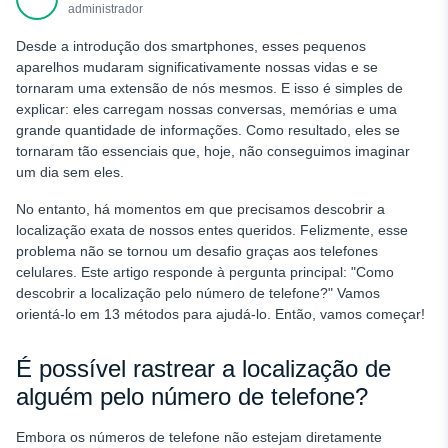
Método 7: Verifique o identificador de chamadas do seu
administrador
telefone (CNAM Lookup)
Desde a introdução dos smartphones, esses pequenos
Método 8: Pesquise o número nas mídias sociais
aparelhos mudaram significativamente nossas vidas e se
tornaram uma extensão de nós mesmos. E isso é simples de
Método 9: Rastrear a localização do celular gratuitamente
por meio do recurso de compartilhamento de localização de
explicar: eles carregam nossas conversas, memórias e uma
aplicativos sociais
grande quantidade de informações. Como resultado, eles se
tornaram tão essenciais que, hoje, não conseguimos imaginar
Método 10: Pesquisar pessoas e empresas com o
um dia sem eles.
Whitepages
Método 11: Use um rastreador de IMEI
No entanto, há momentos em que precisamos descobrir a
localização exata de nossos entes queridos. Felizmente, esse
Método 12: Rastrear o número de telefone com o Mobile
problema não se tornou um desafio graças aos telefones
Tracker Free
celulares. Este artigo responde à pergunta principal: "Como
Método 13: Rastrear a localização de um telefone
descobrir a localização pelo número de telefone?" Vamos
gratuitamente com o serviço da operadora de celular
orientá-lo em 13 métodos para ajudá-lo. Então, vamos começar!
Concluindo
É possível rastrear a localização de
PERGUNTAS FREQUENTES
alguém pelo número de telefone?
Embora os números de telefone não estejam diretamente