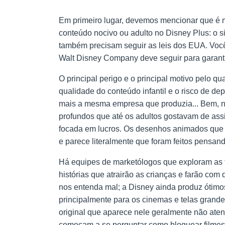
Em primeiro lugar, devemos mencionar que é m
conteúdo nocivo ou adulto no Disney Plus: o 
também precisam seguir as leis dos EUA. Você
Walt Disney Company deve seguir para garantir
O principal perigo e o principal motivo pelo 
qualidade do conteúdo infantil e o risco de 
mais a mesma empresa que produzia... Bem, nã
profundos que até os adultos gostavam de assis
focada em lucros. Os desenhos animados que 
e parece literalmente que foram feitos pensan
Há equipes de marketólogos que exploram as 
histórias que atrairão as crianças e farão co
nos entenda mal; a Disney ainda produz ótim
principalmente para os cinemas e telas grande
original que aparece nele geralmente não aten
começam a se perguntar como bloquear filmes