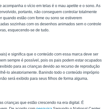
acompanha o vício em telas é o mau apetite e o sono. As
envolvido, portanto, não conseguem controlar totalmente
r quando estão com fome ou sono se estiverem
ixadas sozinhas com os desenhos animados sem o controle
oras, esquecendo-se de tudo.
 pais) e significa que o conteúdo com essa marca deve ser
 nem sempre é possível, pois os pais podem estar ocupados
exibido para as crianças devido ao recurso de reprodução
hê-lo aleatoriamente. Banindo todo o conteúdo impróprio
 não será exibido para seus filhos de forma alguma.
 crianças que estão crescendo na era digital. É
ovem. De acordo com
pesquisa
Segundo o National Center