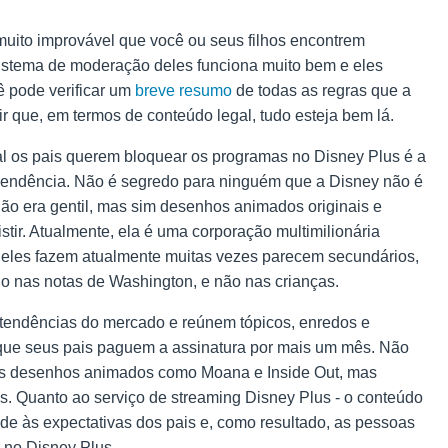
uito improvável que você ou seus filhos encontrem
sistema de moderação deles funciona muito bem e eles
 pode verificar um
breve resumo
de todas as regras que a
 que, em termos de conteúdo legal, tudo esteja bem lá.
qual os pais querem bloquear os programas no Disney Plus é a
dependência. Não é segredo para ninguém que a Disney não é
o era gentil, mas sim desenhos animados originais e
tir. Atualmente, ela é uma corporação multimilionária
eles fazem atualmente muitas vezes parecem secundários,
do nas notas de Washington, e não nas crianças.
tendências do mercado e reúnem tópicos, enredos e
m que seus pais paguem a assinatura por mais um mês. Não
os desenhos animados como Moana e Inside Out, mas
s. Quanto ao serviço de streaming Disney Plus - o conteúdo
de às expectativas dos pais e, como resultado, as pessoas
 no Disney Plus.