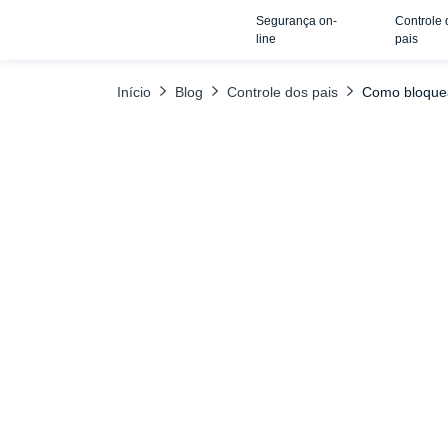
Segurança on-
Controle 
TABELA DE CONTEÚDO
Bloquear programas no Disney Plus usando
line
pais
Início
Blog
Controle dos pais
Como bloquea