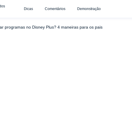
dos
Dicas
Comentários
Demonstração
 o uMobix
Criar um perfil do Disney Plus Kids
Definir
r programas no Disney Plus? 4 maneiras para os pais