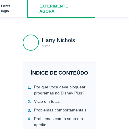
EXPERIMENTE
Fazer
 as classificações para o conteúdo
Código PIN para o perfil d
AGORA
login
Harry Nichols
autor
ÍNDICE DE CONTEÚDO
Por que você deve bloquear
programas no Disney Plus?
Vício em telas
Problemas comportamentais
Problemas com o sono e o
apetite