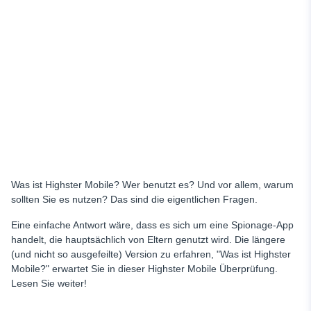
uMobix als die beste Alternative zu Highster Mobile
Standort-Tracker
Keylogging
Überwachung sozialer Medien
Meldungen prüfen
Probezeit
Einrichtung
Zugang zu gelöschten Daten
Was ist Highster Mobile? Wer benutzt es? Und vor allem, warum
Preis & Eigenschaften
sollten Sie es nutzen? Das sind die eigentlichen Fragen.
Warum uMobix als Ihr Handy-Tracker wählen
Eine einfache Antwort wäre, dass es sich um eine Spionage-App
Schlussfolgerung
handelt, die hauptsächlich von Eltern genutzt wird. Die längere
(und nicht so ausgefeilte) Version zu erfahren, "Was ist Highster
Mobile?" erwartet Sie in dieser Highster Mobile Überprüfung.
Lesen Sie weiter!