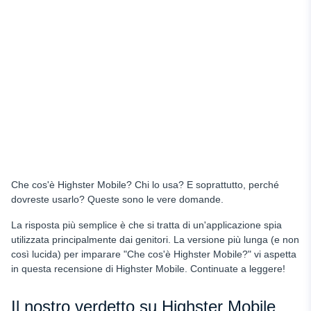
uMobix come migliore alternativa a Highster Mobile
Tracciamento della posizione
Keylogging
Monitoraggio dei social media
Controllo dei messaggi
Periodo di prova
Installazione
Accesso ai dati cancellati
Che cos'è Highster Mobile? Chi lo usa? E soprattutto, perché
Prezzo e caratteristiche
dovreste usarlo? Queste sono le vere domande.
Perché scegliere uMobix come localizzatore di telefoni
cellulari
La risposta più semplice è che si tratta di un'applicazione spia
utilizzata principalmente dai genitori. La versione più lunga (e non
Conclusione
così lucida) per imparare "Che cos'è Highster Mobile?" vi aspetta
in questa recensione di Highster Mobile. Continuate a leggere!
Il nostro verdetto su Highster Mobile