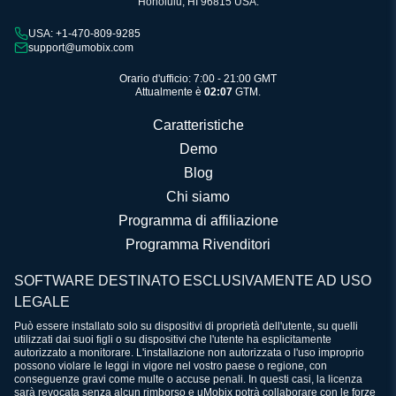
Honolulu, HI 96815 USA.
USA: +1-470-809-9285
support@umobix.com
Orario d'ufficio: 7:00 - 21:00 GMT
Attualmente è
02:07
GTM.
Caratteristiche
Demo
Blog
Chi siamo
Programma di affiliazione
Programma Rivenditori
SOFTWARE DESTINATO ESCLUSIVAMENTE AD USO
LEGALE
Può essere installato solo su dispositivi di proprietà dell'utente, su quelli
utilizzati dai suoi figli o su dispositivi che l'utente ha esplicitamente
autorizzato a monitorare. L'installazione non autorizzata o l'uso improprio
possono violare le leggi in vigore nel vostro paese o regione, con
conseguenze gravi come multe o accuse penali. In questi casi, la licenza
sarà revocata senza alcun rimborso e uMobix potrà collaborare con le forze