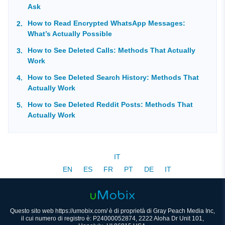
Ask
How to Read Encrypted WhatsApp Messages:
What’s Actually Possible
How to See Deleted Calls: Methods That Actually
Work
How to See Deleted Search History: Methods That
Actually Work
How to See Deleted Reddit Posts: Methods That
Actually Work
IT
EN
ES
FR
PT
DE
IT
Questo sito web https://umobix.com/ è di proprietà di Gray Peach Media Inc,
il cui numero di registro è: P24000052874, 2222 Aloha Dr Unit 101,