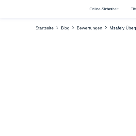
Online-Sicherheit
Elt
INHALTSÜBERSICHT
Überwachung von SMS und Anrufen
Startseite
Blog
Bewertungen
Msafely Über