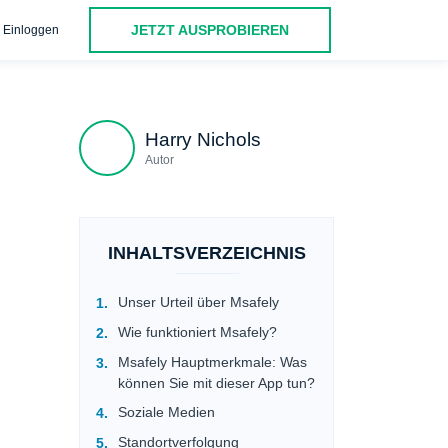
JETZT AUSPROBIEREN
Einloggen
Menschen
uMobix als beste Alternative zu Msafely
St
Harry Nichols
Autor
INHALTSVERZEICHNIS
Unser Urteil über Msafely
Wie funktioniert Msafely?
Msafely Hauptmerkmale: Was
können Sie mit dieser App tun?
Soziale Medien
Standortverfolgung