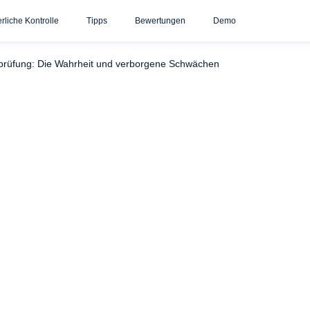
erliche Kontrolle
Tipps
Bewertungen
Demo
Msafely Pro und Kontra
Msafely Bewertungen von echten 
prüfung: Die Wahrheit und verborgene Schwächen