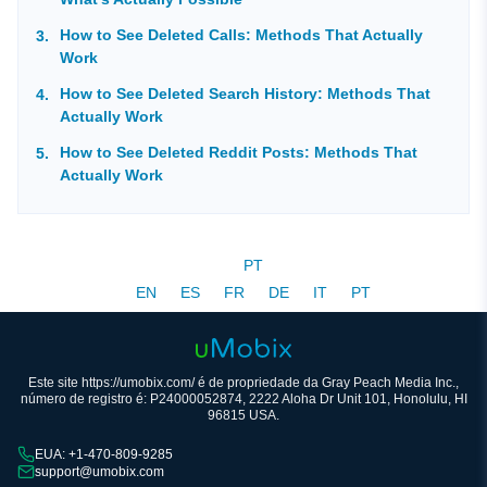
How to See Deleted Calls: Methods That Actually
Work
How to See Deleted Search History: Methods That
Actually Work
How to See Deleted Reddit Posts: Methods That
Actually Work
PT
EN
ES
FR
DE
IT
PT
Este site https://umobix.com/ é de propriedade da Gray Peach Media Inc.,
número de registro é: P24000052874, 2222 Aloha Dr Unit 101, Honolulu, HI
96815 USA.
EUA: +1-470-809-9285
support@umobix.com