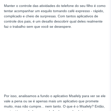
Monitoramento de mídia social
Manter o controle das atividades do telefone do seu filho é como
Verificação de mensagens
tentar acompanhar um esquilo tomando café expresso - rápido,
complicado e cheio de surpresas. Com tantos aplicativos de
Período de teste
controle dos pais, é um desafio descobrir qual deles realmente
Instalação
faz o trabalho sem que você se desespere.
Acesso a dados excluídos
Preço e recursos
Por que escolher o uMobix como seu rastreador de celular
Conclusão
Por isso, analisamos a fundo o aplicativo Msafely para ver se ele
vale a pena ou se é apenas mais um aplicativo que promete
muito, mas não cumpre... nem tanto. O que é o Msafely? Então,