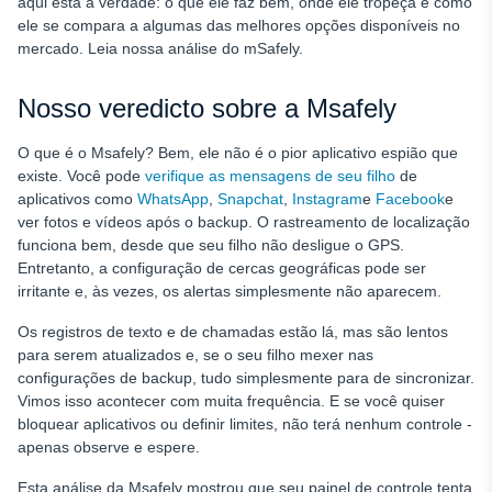
aqui está a verdade: o que ele faz bem, onde ele tropeça e como
ele se compara a algumas das melhores opções disponíveis no
mercado. Leia nossa análise do mSafely.
Nosso veredicto sobre a Msafely
O que é o Msafely? Bem, ele não é o pior aplicativo espião que
existe. Você pode
verifique as mensagens de seu filho
de
aplicativos como
WhatsApp
,
Snapchat
,
Instagram
e
Facebook
e
ver fotos e vídeos após o backup. O rastreamento de localização
funciona bem, desde que seu filho não desligue o GPS.
Entretanto, a configuração de cercas geográficas pode ser
irritante e, às vezes, os alertas simplesmente não aparecem.
Os registros de texto e de chamadas estão lá, mas são lentos
para serem atualizados e, se o seu filho mexer nas
configurações de backup, tudo simplesmente para de sincronizar.
Vimos isso acontecer com muita frequência. E se você quiser
bloquear aplicativos ou definir limites, não terá nenhum controle -
apenas observe e espere.
Esta análise da Msafely mostrou que seu painel de controle tenta