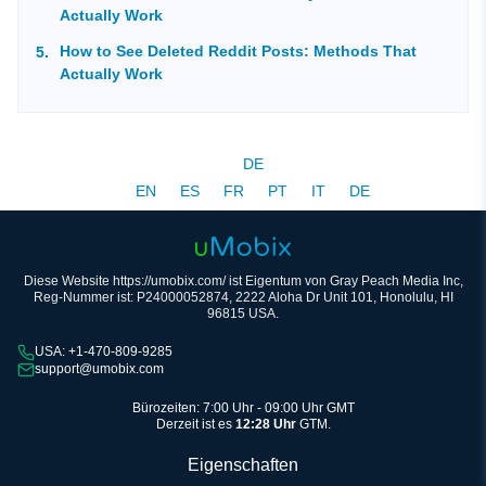
Actually Work
How to See Deleted Reddit Posts: Methods That
Actually Work
DE
EN
ES
FR
PT
IT
DE
Diese Website https://umobix.com/ ist Eigentum von Gray Peach Media Inc,
Reg-Nummer ist: P24000052874, 2222 Aloha Dr Unit 101, Honolulu, HI
96815 USA.
USA: +1-470-809-9285
support@umobix.com
Bürozeiten: 7:00 Uhr - 09:00 Uhr GMT
Derzeit ist es
12:28 Uhr
GTM.
Eigenschaften