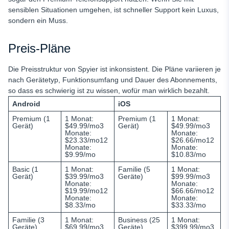
sensiblen Situationen umgehen, ist schneller Support kein Luxus,
sondern ein Muss.
Preis-Pläne
Die Preisstruktur von Spyier ist inkonsistent. Die Pläne variieren je
nach Gerätetyp, Funktionsumfang und Dauer des Abonnements,
so dass es schwierig ist zu wissen, wofür man wirklich bezahlt.
Android
iOS
Premium (1
1 Monat:
Premium (1
1 Monat:
Gerät)
$49.99/mo3
Gerät)
$49.99/mo3
Monate:
Monate:
$23.33/mo12
$26.66/mo12
Monate:
Monate:
$9.99/mo
$10.83/mo
Basic (1
1 Monat:
Familie (5
1 Monat:
Gerät)
$39.99/mo3
Geräte)
$99.99/mo3
Monate:
Monate:
$19.99/mo12
$66.66/mo12
Monate:
Monate:
$8.33/mo
$33.33/mo
Familie (3
1 Monat:
Business (25
1 Monat:
Geräte)
$69.99/mo3
Geräte)
$399.99/mo3