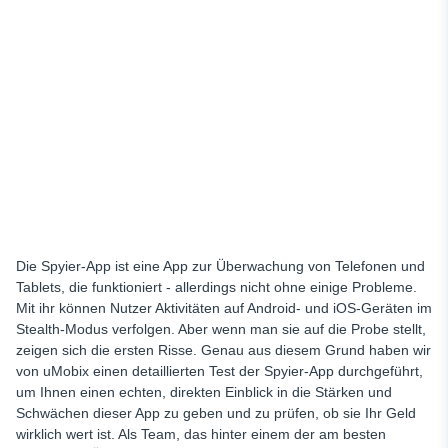
Kostenlose Tests
Vollständige iOS-Überwachung
Fernsteuerung
Zugriff auf gelöschte Informationen
Live-Unterstützung
Preis-Pläne
Warum uMobix als Ihr Handy-Tracker wählen
Abschließende Überlegungen
Die Spyier-App ist eine App zur Überwachung von Telefonen und
Tablets, die funktioniert - allerdings nicht ohne einige Probleme.
Mit ihr können Nutzer Aktivitäten auf Android- und iOS-Geräten im
Stealth-Modus verfolgen. Aber wenn man sie auf die Probe stellt,
zeigen sich die ersten Risse. Genau aus diesem Grund haben wir
von uMobix einen detaillierten Test der Spyier-App durchgeführt,
um Ihnen einen echten, direkten Einblick in die Stärken und
Schwächen dieser App zu geben und zu prüfen, ob sie Ihr Geld
wirklich wert ist. Als Team, das hinter einem der am besten